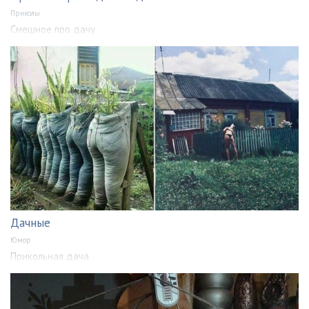
Приколы
Смешное про дачу
Дачные
Юмор
Прикольная дача