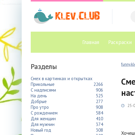
Главная
Раскраски
Разделы
funny.kl
Смех в картинках и открытках
Сме
Прикольные
2266
С надписями
906
нас
На день
525
Добрые
277
25-0
Про утро
908
С рождением
584
Для женщин
410
Для мужчин
374
Новый год
308
Хочешь