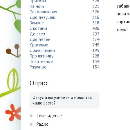
Приколы
328
забав
На ночь
321
Поздравления
326
позити
Для девушек
316
картин
Зимние
318
С котами
486
день!
До слез
292
Для детей
374
Красивые
245
С животными
195
Про пятницу
228
Позитивные
154
Ржачные
154
Опрос
Откуда вы узнаете о новостях
чаще всего?
Телевиденье
Радио