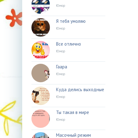
Юмор
Я тебя умоляю
Юмор
Все отлично
Юмор
Гаара
Юмор
Куда делись выходные
Юмор
Ты такая в мире
Юмор
Масочный режим