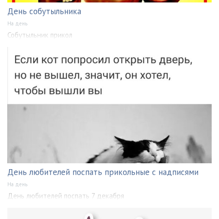
День собутыльника
На день
Собутыльник прикол
День любителей поспать прикольные с надписями
На день
День любителей поспать 7 декабря