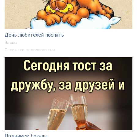
День любителей поспать
На день
Открытки здорового сна
Поднимем бокалы