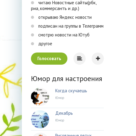
читаю Новостные сайты(рбк,
риа, коммерсантъ и др.)
открываю Яндекс новости
подписан на группы в Телеграмм
смотрю новости на Ютуб
другое
Голосовать
Юмор для настроения
Когда скучаешь
Юмор
Декабрь
Юмор
Рисованные петух