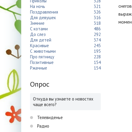
Приколы
328
снегов
На ночь
321
Поздравления
326
выраже
Для девушек
316
момен
Зимние
318
С котами
486
До слез
292
Для детей
374
Красивые
245
С животными
195
Про пятницу
228
Позитивные
154
Ржачные
154
Опрос
Откуда вы узнаете о новостях
чаще всего?
Телевиденье
Радио