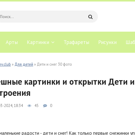
Арты
Картинки
Трафареты
Рисунки
Шаб
ev.club
»
Для детей
» Дети и снег 30 фото
шные картинки и открытки Дети и 
троения
3-2024, 18:34
45
0
аленькие радости - дети и снег! Как только первые снежинки уп