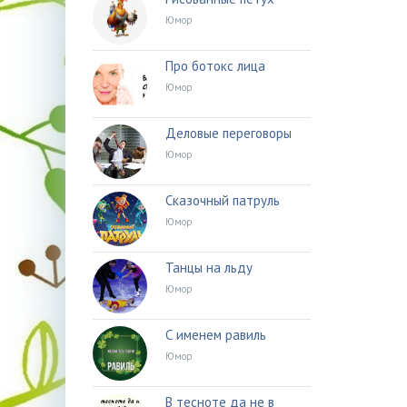
Юмор
Про ботокс лица
Юмор
Деловые переговоры
Юмор
Сказочный патруль
Юмор
Танцы на льду
Юмор
С именем равиль
Юмор
В тесноте да не в