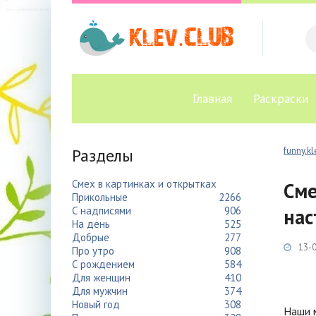
Главная
Раскраски
Разделы
funny.kl
Смех в картинках и открытках
Сме
Прикольные
2266
С надписями
906
нас
На день
525
Добрые
277
13-0
Про утро
908
С рождением
584
Для женщин
410
Для мужчин
374
Новый год
308
Наши м