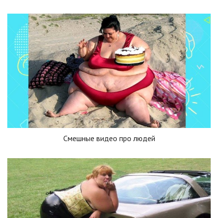
Смешные видео про людей