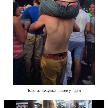
Толстая девушка на шее у парня