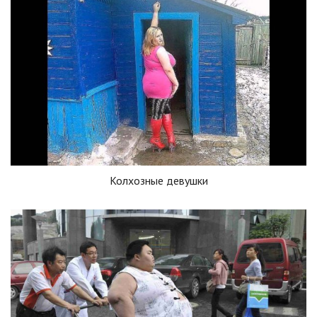
Колхозные девушки