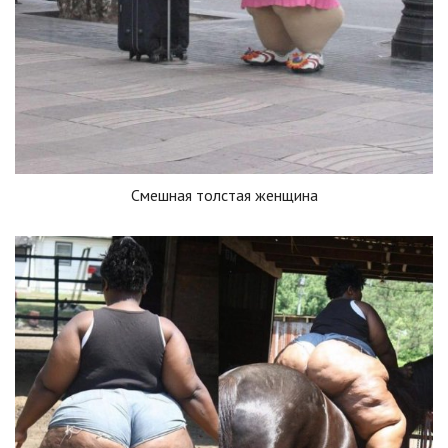
Смешная толстая женщина