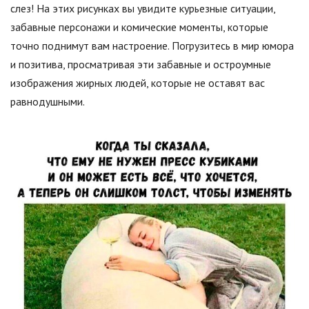
слез! На этих рисунках вы увидите курьезные ситуации,
забавные персонажи и комические моменты, которые
точно поднимут вам настроение. Погрузитесь в мир юмора
и позитива, просматривая эти забавные и остроумные
изображения жирных людей, которые не оставят вас
равнодушными.