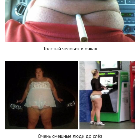
Толстый человек в очках
Очень смешные люди до слёз