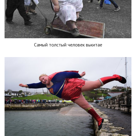
Самый толстый человек вькитае