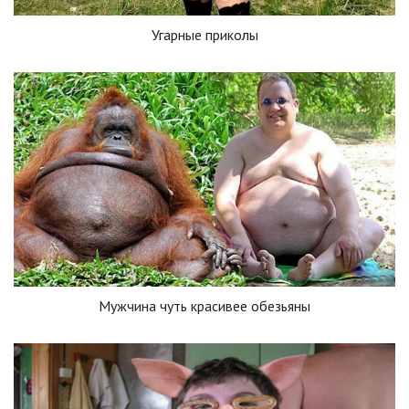
Угарные приколы
Мужчина чуть красивее обезьяны