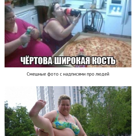
Смешные фото с надписями про людей