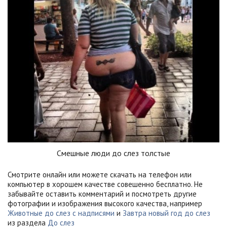
Смешные люди до слез толстые
Смотрите онлайн или можете скачать на телефон или
компьютер в хорошем качестве совешенно бесплатно. Не
забывайте оставить комментарий и посмотреть другие
фотографии и изображения высокого качества, например
Животные до слез с надписями
и
Завтра новый год до слез
из раздела
До слез