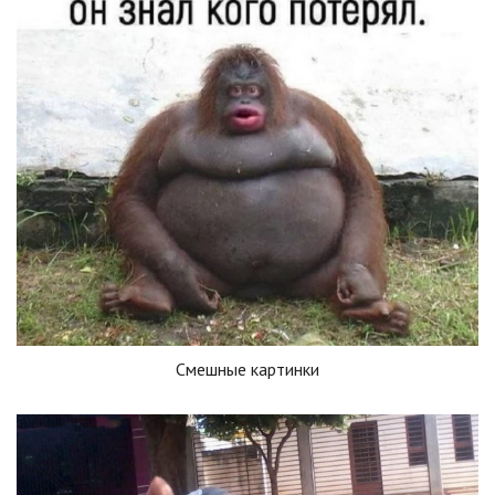
Смешные картинки