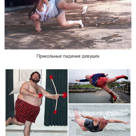
Прикольные падения девушек