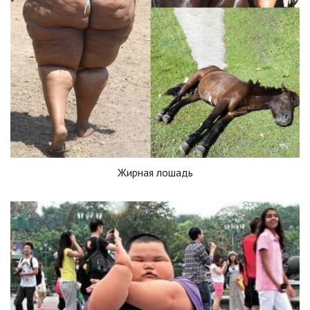
Жирная лошадь