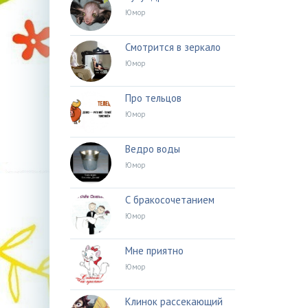
Юмор
Смотрится в зеркало
Юмор
Про тельцов
Юмор
Ведро воды
Юмор
С бракосочетанием
Юмор
Мне приятно
Юмор
Клинок рассекающий