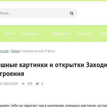
Арты
Картинки
Трафареты
Рисунки
Шаб
ev.club
»
Юмор
» Заходи на чай 23 фото
шные картинки и открытки Заходи
троения
3-2024, 02:07
303
0
шаем тебя на чашечку чая в компанию смешных картинок, кото