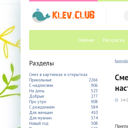
Главная
Раскраски
Разделы
funny.kl
Смех в картинках и открытках
Сме
Прикольные
2266
С надписями
906
нас
На день
525
Добрые
277
14-0
Про утро
908
С рождением
584
Для женщин
410
Для мужчин
374
Новый год
308
Пригла