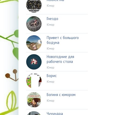
Юмор
Гнездо
Юмор
Привет с большого
бодуна
Юмор
Новогодние для
рабочего стола
Юмор
Борис
Юмор
Богиня с юмором
Юмор
Чучундра