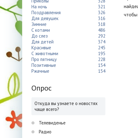
Приколы
328
найдеш
На ночь
321
Поздравления
326
чтобы 
Для девушек
316
Зимние
318
С котами
486
До слез
292
Для детей
374
Красивые
245
С животными
195
Про пятницу
228
Позитивные
154
Ржачные
154
Опрос
Откуда вы узнаете о новостях
чаще всего?
Телевиденье
Радио