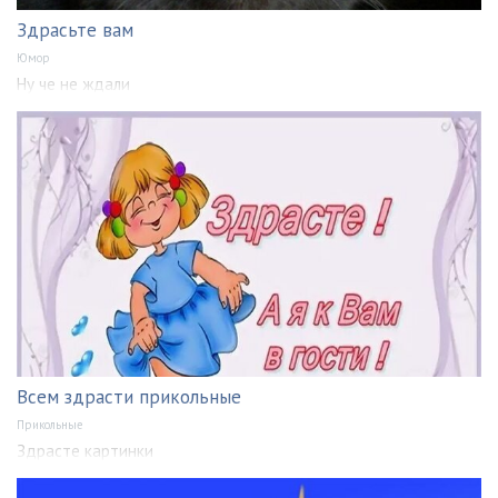
Здрасьте вам
Юмор
Ну че не ждали
Всем здрасти прикольные
Прикольные
Здрасте картинки