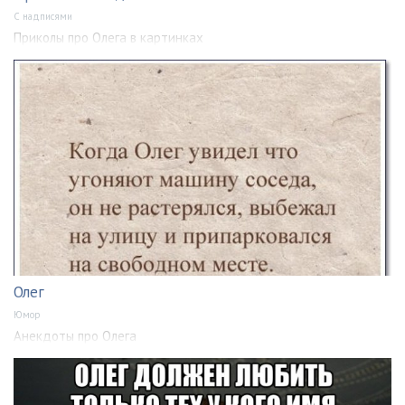
С надписями
Приколы про Олега в картинках
Олег
Юмор
Анекдоты про Олега