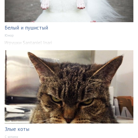
Белый и пушистый
Юмор
Игрушки Santaniel Inari
Злые коты
С котами