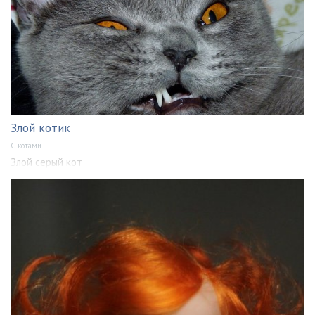
Злой котик
С котами
Злой серый кот