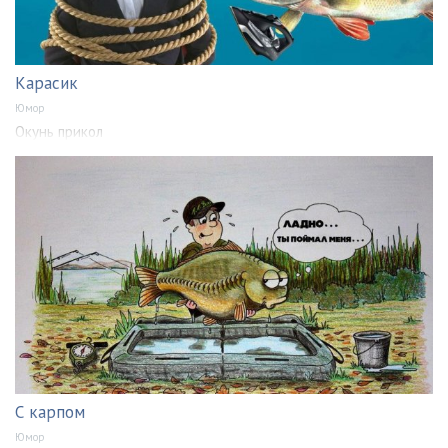
Карасик
Юмор
Окунь прикол
С карпом
Юмор