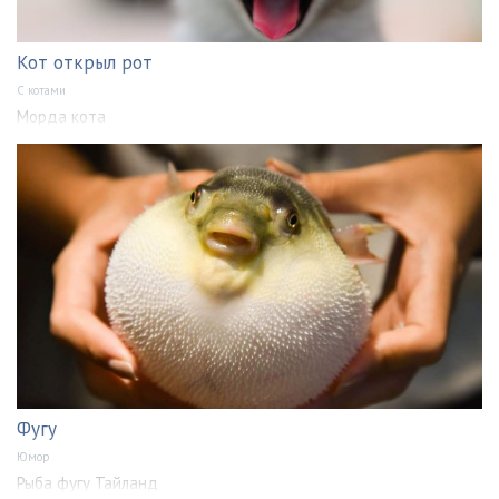
Кот открыл рот
С котами
Морда кота
Фугу
Юмор
Рыба фугу Тайланд