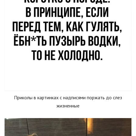
Приколы в картинках с надписями поржать до слез
жизненные