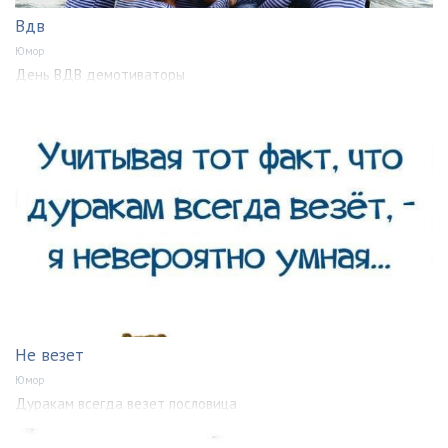
Вдв
Юмор
День ВДВ демотиваторы
Не везет
Юмор
Дуракам всегда везет пословица