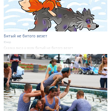
Битый не битого везет
Юмор
Сказка лиса и волк битый не битого везет