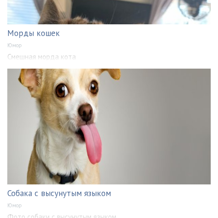
Морды кошек
Юмор
Смешная морда кота
Собака с высунутым языком
Юмор
Фото собаки с высунутым языком