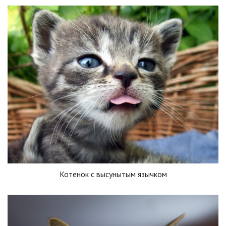
Котенок с высунытым язычком