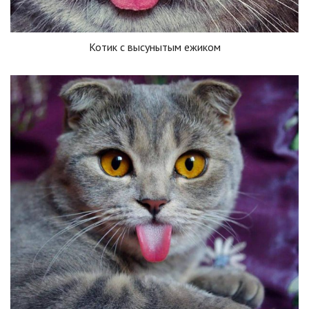
Котик с высунытым ежиком