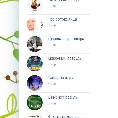
Юмор
Про ботокс лица
Юмор
Деловые переговоры
Юмор
Сказочный патруль
Юмор
Танцы на льду
Юмор
С именем равиль
Юмор
В тесноте да не в