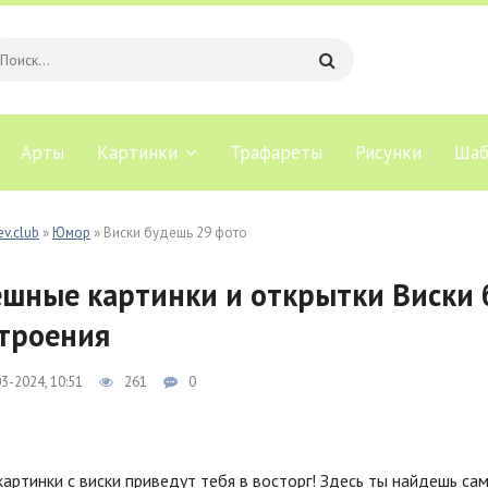
Арты
Картинки
Трафареты
Рисунки
Шаб
ev.club
»
Юмор
» Виски будешь 29 фото
шные картинки и открытки Виски 
троения
3-2024, 10:51
261
0
артинки с виски приведут тебя в восторг! Здесь ты найдешь са