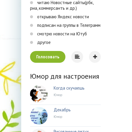
читаю Новостные сайты(рбк,
риа, коммерсантъ и др.)
открываю Яндекс новости
подписан на группы в Телеграмм
смотрю новости на Ютуб
другое
Голосовать
Юмор для настроения
Когда скучаешь
Юмор
Декабрь
Юмор
Рисованные петух