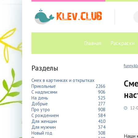
Главная
Раскраски
Разделы
funny.kl
Смех в картинках и открытках
Сме
Прикольные
2266
С надписями
906
нас
На день
525
Добрые
277
12-0
Про утро
908
С рождением
584
Для женщин
410
Для мужчин
374
Новый год
308
Наши к