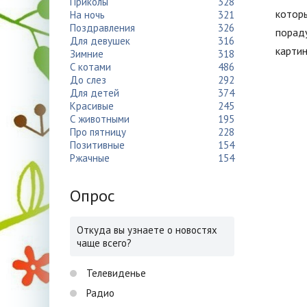
Приколы
328
которы
На ночь
321
Поздравления
326
пораду
Для девушек
316
картин
Зимние
318
С котами
486
До слез
292
Для детей
374
Красивые
245
С животными
195
Про пятницу
228
Позитивные
154
Ржачные
154
Опрос
Откуда вы узнаете о новостях
чаще всего?
Телевиденье
Радио