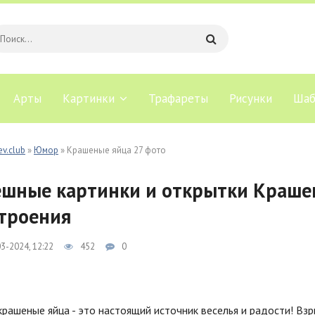
Арты
Картинки
Трафареты
Рисунки
Шаб
ev.club
»
Юмор
» Крашеные яйца 27 фото
шные картинки и открытки Краше
троения
3-2024, 12:22
452
0
рашеные яйца - это настоящий источник веселья и радости! Вз