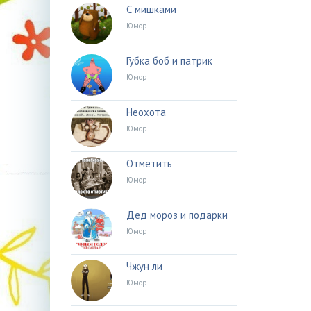
С мишками
Юмор
Губка боб и патрик
Юмор
Неохота
Юмор
Отметить
Юмор
Дед мороз и подарки
Юмор
Чжун ли
Юмор