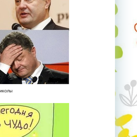
риколы