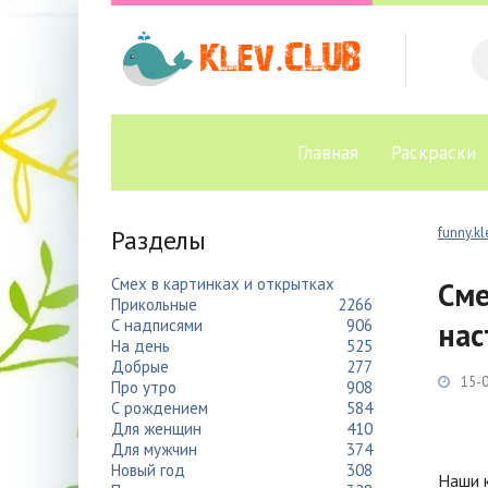
Главная
Раскраски
Разделы
funny.kl
Смех в картинках и открытках
Сме
Прикольные
2266
С надписями
906
нас
На день
525
Добрые
277
15-0
Про утро
908
С рождением
584
Для женщин
410
Для мужчин
374
Новый год
308
Наши к