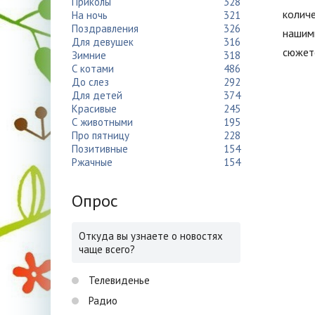
Приколы
328
количе
На ночь
321
Поздравления
326
нашим
Для девушек
316
сюжет
Зимние
318
С котами
486
До слез
292
Для детей
374
Красивые
245
С животными
195
Про пятницу
228
Позитивные
154
Ржачные
154
Опрос
Откуда вы узнаете о новостях
чаще всего?
Телевиденье
Радио