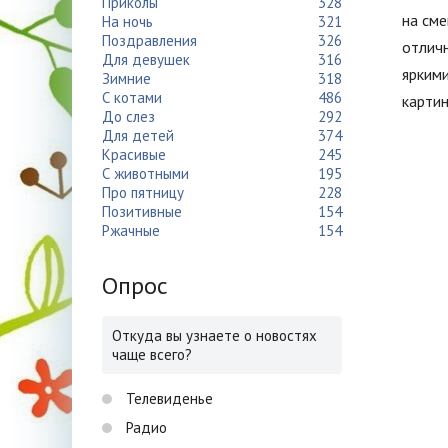
Приколы
328
на сме
На ночь
321
Поздравления
326
отлич
Для девушек
316
ярким
Зимние
318
С котами
486
картин
До слез
292
Для детей
374
Красивые
245
С животными
195
Про пятницу
228
Позитивные
154
Ржачные
154
Опрос
Откуда вы узнаете о новостях
чаще всего?
Телевиденье
Радио