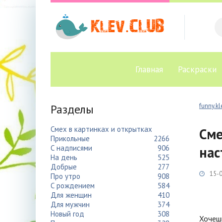
Главная
Раскраски
Разделы
funny.kl
Смех в картинках и открытках
Сме
Прикольные
2266
С надписями
906
нас
На день
525
Добрые
277
15-0
Про утро
908
С рождением
584
Для женщин
410
Для мужчин
374
Новый год
308
Хочешь