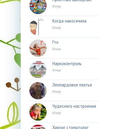
Юмор
Когда накосячила
Юмор
Гто
Юмор
Наркоконтроль
Юмор
Леопардовое платье
Юмор
Чудесного настроения
Юмор
Хирург стоматолог