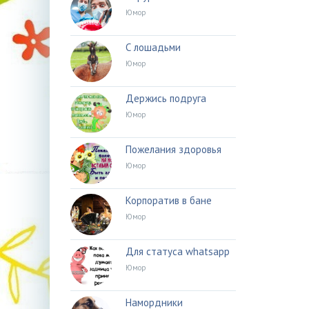
Юмор
С лошадьми
Юмор
Держись подруга
Юмор
Пожелания здоровья
Юмор
Корпоратив в бане
Юмор
Для статуса whatsapp
Юмор
Намордники