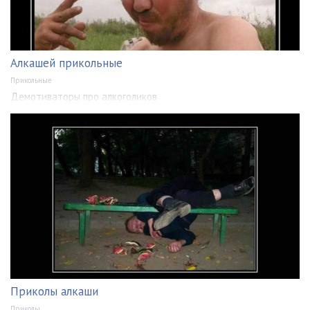
Алкашей прикольные
Прикольные
Демотиваторы про алкоголиков
Приколы алкаши
Приколы