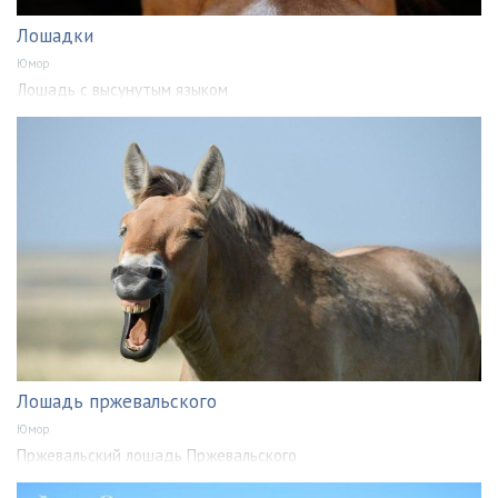
Лошадки
Юмор
Лошадь с высунутым языком
Лошадь пржевальского
Юмор
Пржевальский лошадь Пржевальского