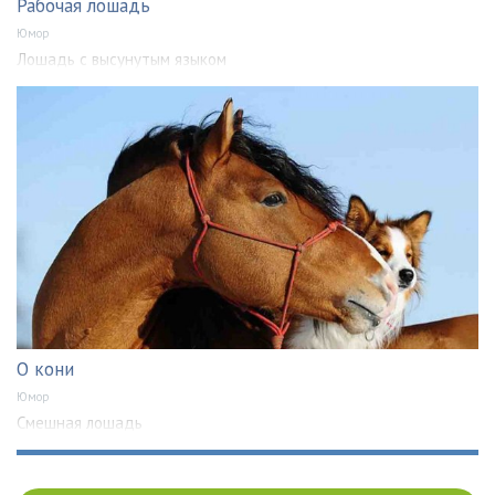
Рабочая лошадь
Юмор
Лошадь с высунутым языком
О кони
Юмор
Смешная лошадь