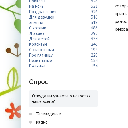
Приколы
328
которы
На ночь
321
Поздравления
326
принт
Для девушек
316
радост
Зимние
318
С котами
486
юмора 
До слез
292
Для детей
374
Красивые
245
С животными
195
Про пятницу
228
Позитивные
154
Ржачные
154
Опрос
Откуда вы узнаете о новостях
чаще всего?
Телевиденье
Радио