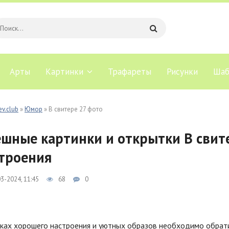
Арты
Картинки
Трафареты
Рисунки
Шаб
ev.club
»
Юмор
» В свитере 27 фото
шные картинки и открытки В свит
троения
3-2024, 11:45
68
0
ках хорошего настроения и уютных образов необходимо обрати