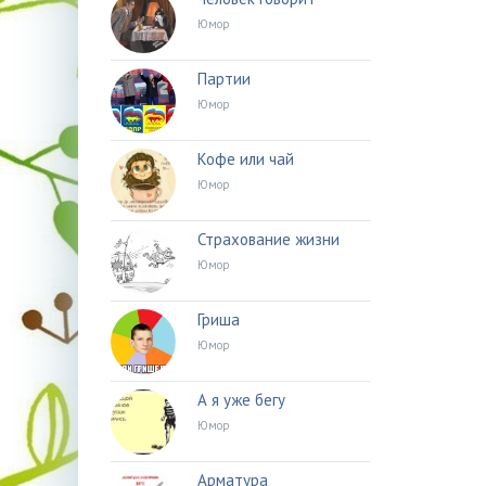
Юмор
Партии
Юмор
Кофе или чай
Юмор
Страхование жизни
Юмор
Гриша
Юмор
А я уже бегу
Юмор
Арматура