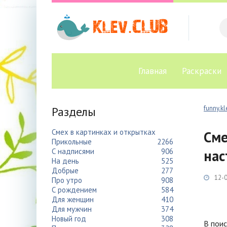
Главная
Раскраски
Разделы
funny.kl
Смех в картинках и открытках
Сме
Прикольные
2266
С надписями
906
нас
На день
525
Добрые
277
12-0
Про утро
908
С рождением
584
Для женщин
410
Для мужчин
374
Новый год
308
В поис