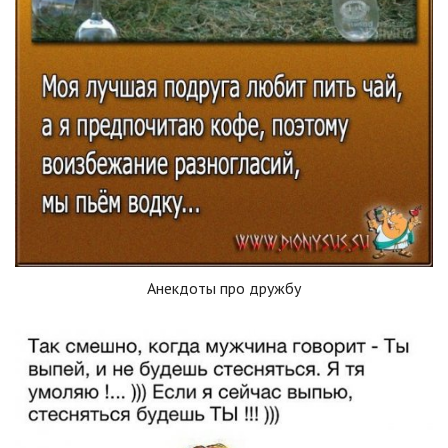
Анекдоты про дружбу