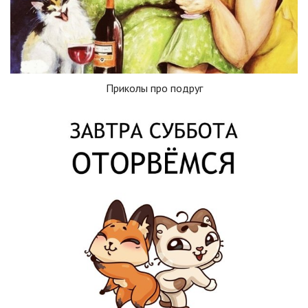
Приколы про подруг