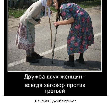
Женская Дружба прикол