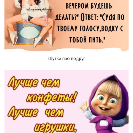
Шутки про подруг