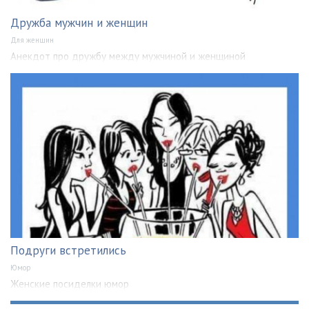
Дружба мужчин и женщин
Для женщин
Анекдот про дружбу между мужчиной и женщиной
Подруги встретились
Юмор
Женские посиделки юмор