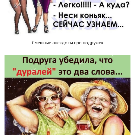
Смешные анекдоты про подружек