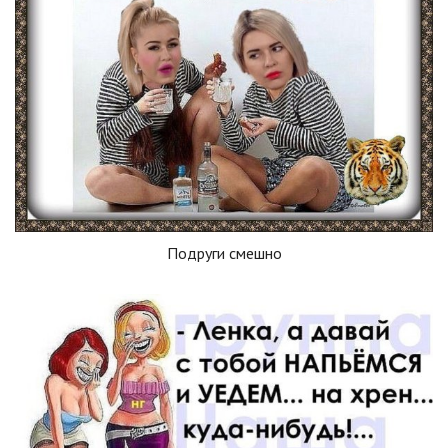
Подруги смешно