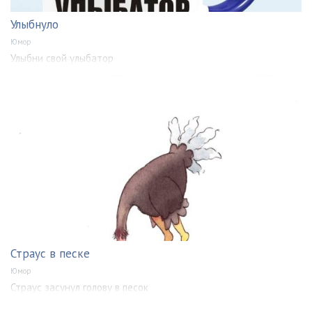
Улыбнуло
Юмор
Улыбни свой улыбатор
Страус в песке
Юмор
Страус засунул голову в песок