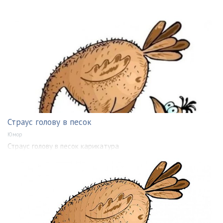
Страус голову в песок
Юмор
Страус голову в песок карикатура