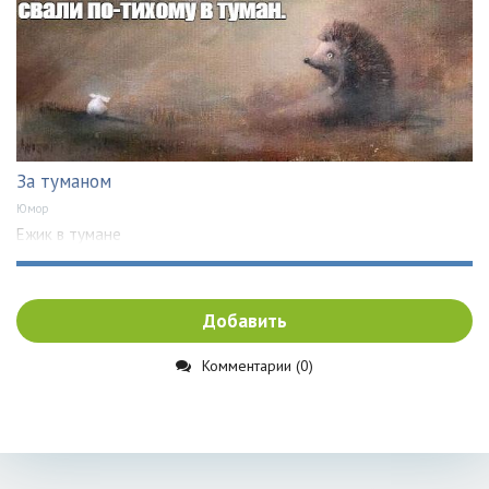
За туманом
Юмор
Ежик в тумане
Добавить
Комментарии (0)