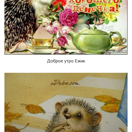
Доброе утро Ежик