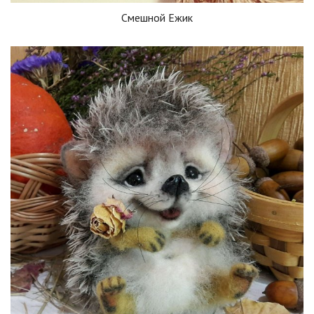
Смешной Ежик