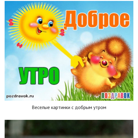
Веселые картинки с добрым утром