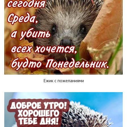
Ежик с пожеланиями