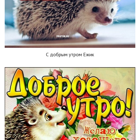
С добрым утром Ежик