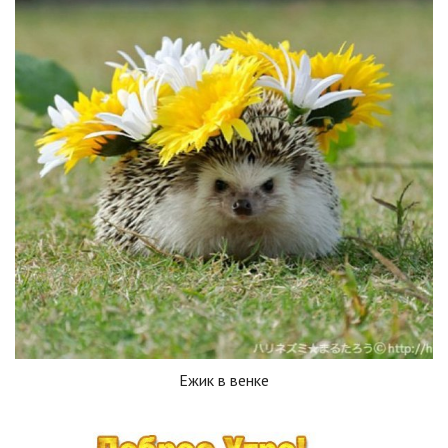
Ежик в венке