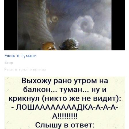
Ежик в тумане
Юмор
Ёжик в тумане прикол