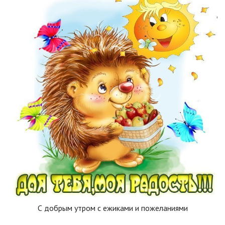
С добрым утром с ежиками и пожеланиями