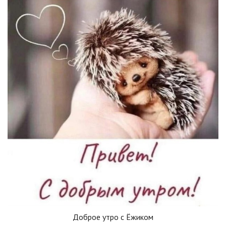
Доброе утро с Ёжиком