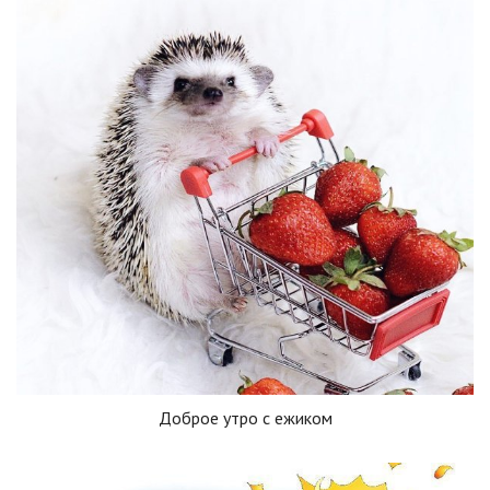
Доброе утро с ежиком