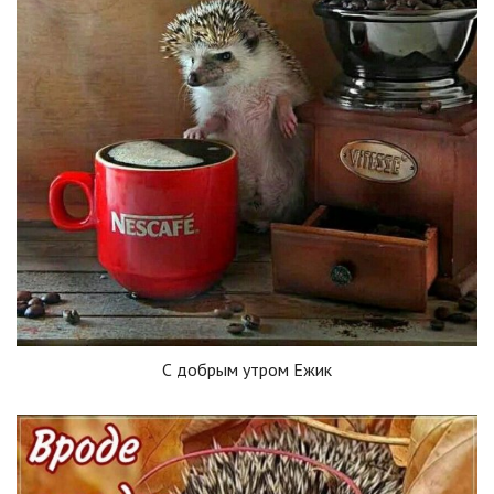
С добрым утром Ежик