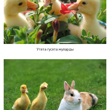
Утята гусята муларды