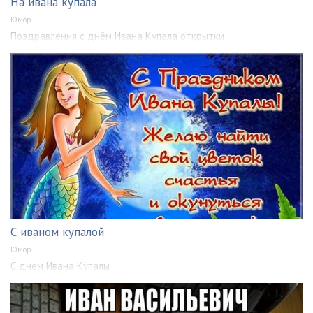
На ивана купала
Юмор
Поздравления с днём Ивана Купала открытки
С иваном купалой
Юмор
С днем Ивана Купалы