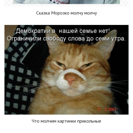
Сказка Морозко молчу молчу
Что молчим картинки прикольные