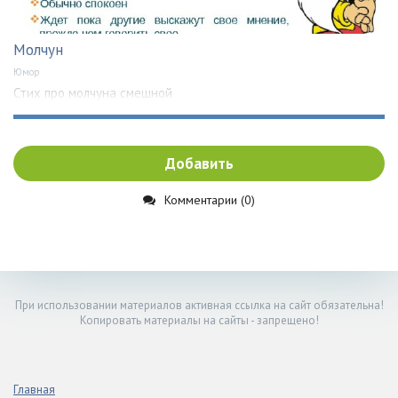
Молчун
Юмор
Стих про молчуна смешной
Добавить
Комментарии (0)
При использовании материалов активная ссылка на сайт обязательна!
Копировать материалы на сайты - запрещено!
Главная