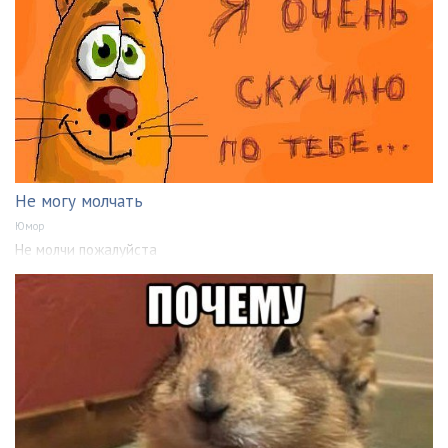
Не могу молчать
Юмор
Не молчи пожалуйста