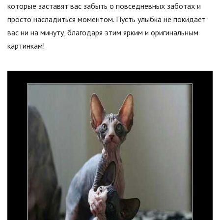
которые заставят вас забыть о повседневных заботах и
просто насладиться моментом. Пусть улыбка не покидает
вас ни на минуту, благодаря этим ярким и оригинальным
картинкам!