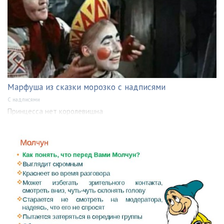
Марфуша из сказки морозко с надписями
С надписями
Принцесса нет королевишна