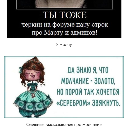
Я молчу
Смешные высказывания про молчание