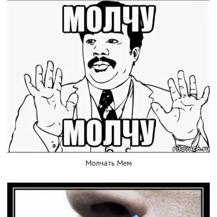
Молчать Мем