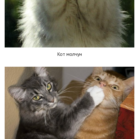
Кот молчун