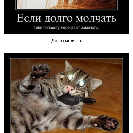
Долго молчать