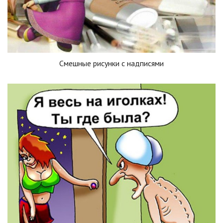
Смешные рисунки с надписями