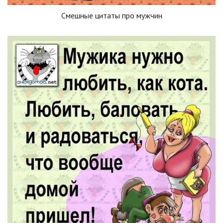
Смешные цитаты про мужчин