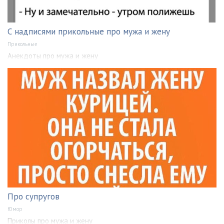
С надписями прикольные про мужа и жену
Прикольные
Анекдоты про мужа и жену
Про супругов
Юмор
Приколы про мужа и жену