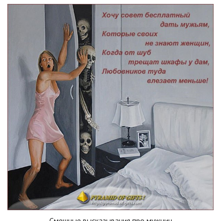
Смешные высказывания про мужчин