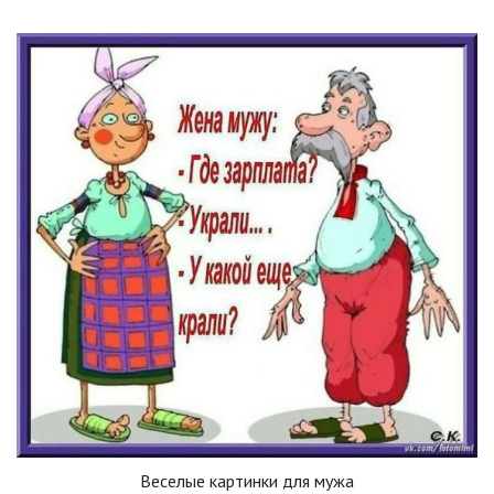
Веселые картинки для мужа