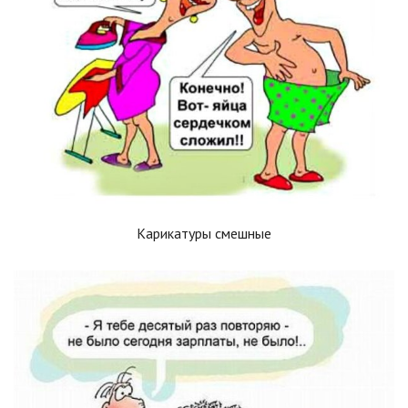
Карикатуры смешные