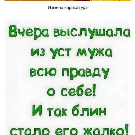
Измена карикатура