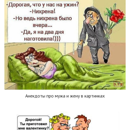
Анекдоты про мужа и жену в картинках