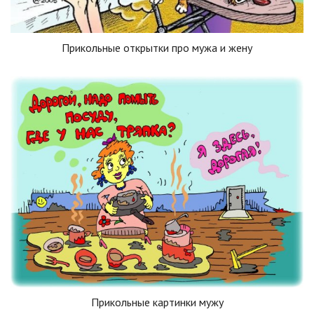
Прикольные открытки про мужа и жену
Прикольные картинки мужу