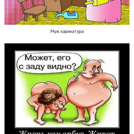
Муж карикатура