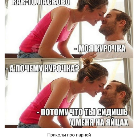
Приколы про парней