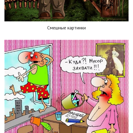
Смешные картинки