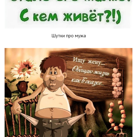
Шутки про мужа