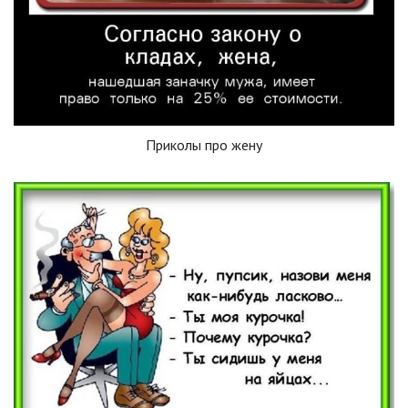
Приколы про жену