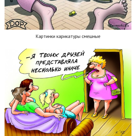
Картинки карикатуры смешные