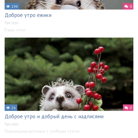
194
0
Доброе утро ежики
Про утро
Ежик утро
26
0
Доброе утро и добрый день с надписями
Про утро
Смешныемкартинки с добрым утром