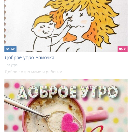
60
0
Доброе утро мамочка
Про утро
Доброе утро маме и ребенку