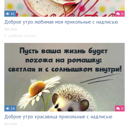
45
0
Доброе утро любимая моя прикольные с надписью
Про утро
С добрым утром
28
0
Доброе утро красавица прикольные с надписью
Про утро