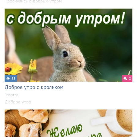
Проснулись с добрым утром
85
0
Доброе утро с кроликом
Про утро
Доброе утро