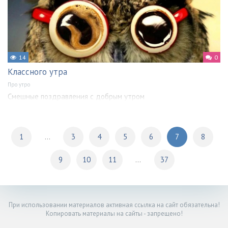
14
0
Классного утра
Про утро
Смешные поздравления с добрым утром
1
...
3
4
5
6
7
8
9
10
11
...
37
При использовании материалов активная ссылка на сайт обязательна!
Копировать материалы на сайты - запрещено!