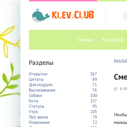
Главная
Раскраски
Разделы
klev.clu
Открытки
367
Сме
Цитаты
69
Для подруги
71
8-04
Высказывания
76
Собаки
100
Коты
237
Статусы
95
Утро
105
Необы
Про жизнь
79
малыше
Пожелания
72