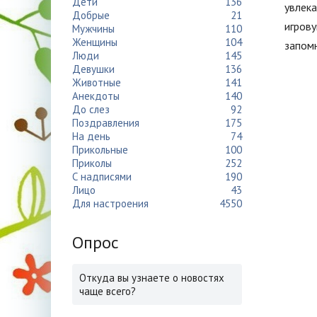
Дети
136
увлека
Добрые
21
игрову
Мужчины
110
Женщины
104
запомн
Люди
145
Девушки
136
Животные
141
Анекдоты
140
До слез
92
Поздравления
175
На день
74
Прикольные
100
Приколы
252
С надписями
190
Лицо
43
Для настроения
4550
Опрос
Откуда вы узнаете о новостях
чаще всего?