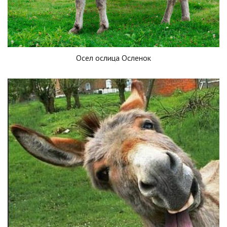
Осел ослица Осленок