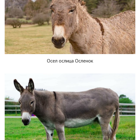
Осел ослица Осленок