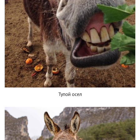
Тупой осел