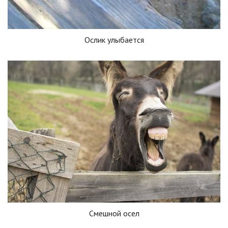
Ослик улыбается
Смешной осел