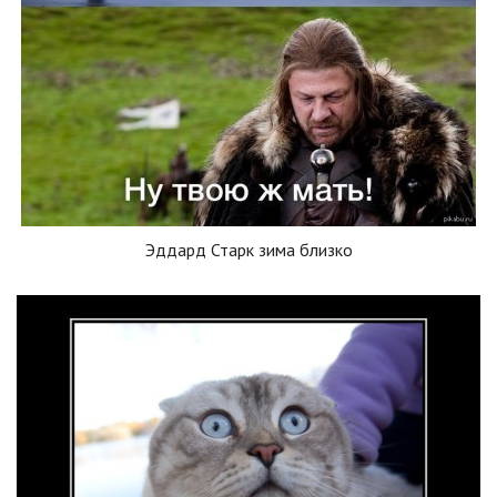
Эддард Старк зима близко