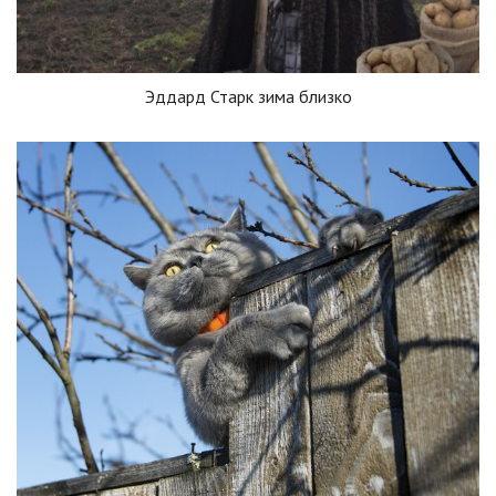
Эддард Старк зима близко