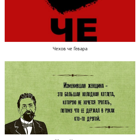
Чехов че Гевара