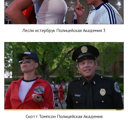
Лесли истербрук Полицейская Академия 3
Скотт Томпсон Полицейская Академия