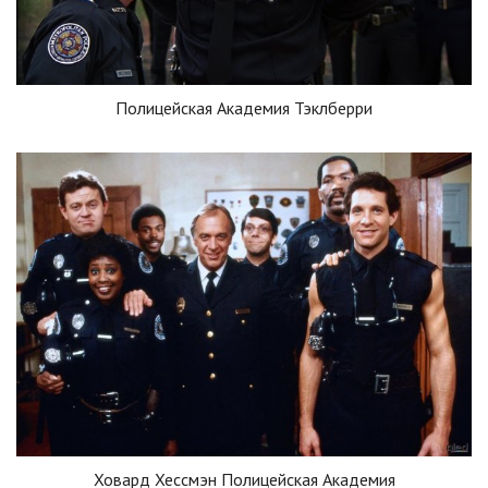
Полицейская Академия Тэклберри
Ховард Хессмэн Полицейская Академия