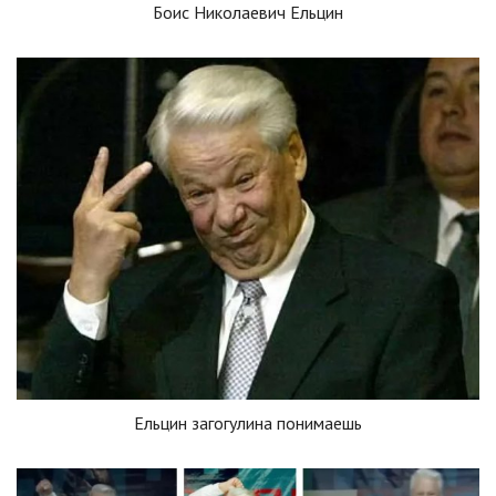
Боис Николаевич Ельцин
Ельцин загогулина понимаешь