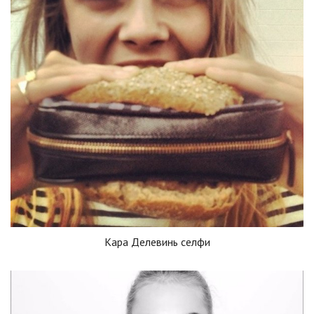
Кара Делевинь селфи