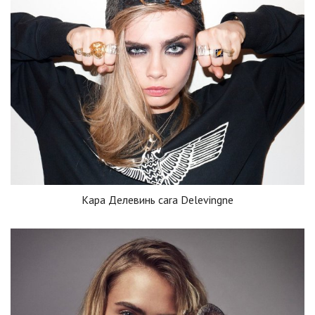
Кара Делевинь cara Delevingne