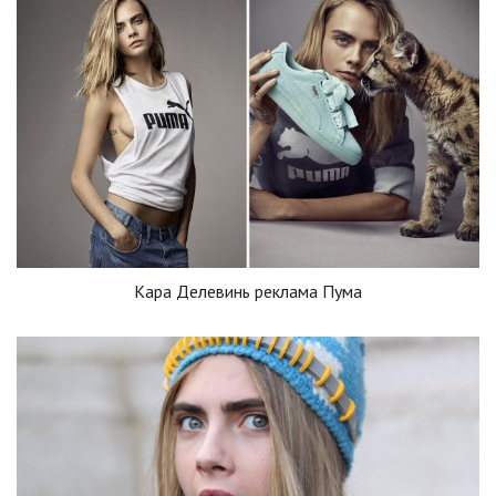
Кара Делевинь реклама Пума