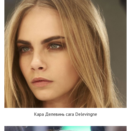
Кара Делевинь cara Delevingne