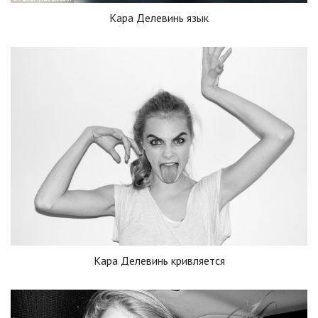
Кара Делевинь язык
Кара Делевинь кривляется