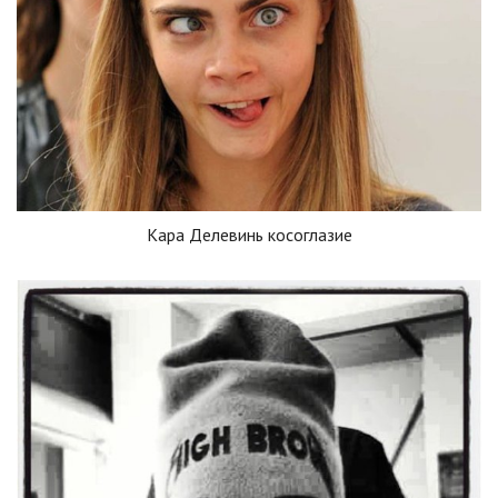
Кара Делевинь косоглазие