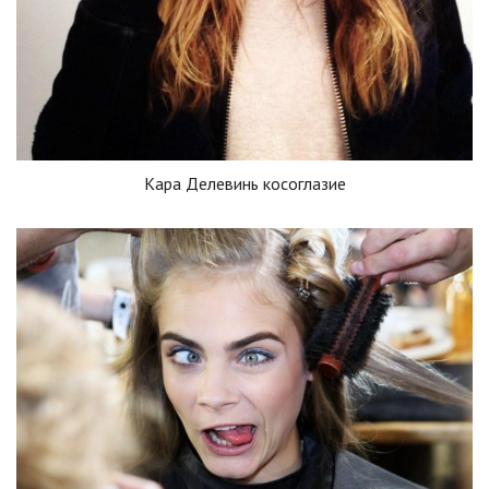
Кара Делевинь косоглазие