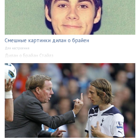
Смешные картинки дилан о брайен
Для настроения
Дилан о Брайан Стайлз