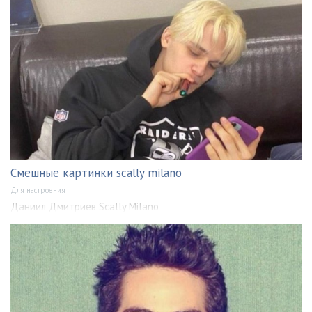
Смешные картинки scally milano
Для настроения
Даниил Дмитриев Scally Milano