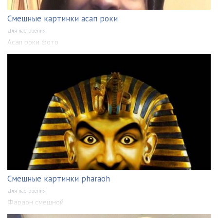
Смешные картинки асап роки
Для настроения
Асап роки фото
Смешные картинки pharaoh
Для настроения
Фараон смешной