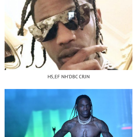
HS,EF NH'DBC CRJN