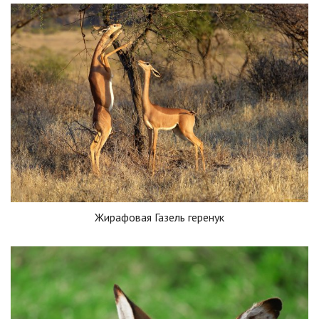
Жирафовая Газель геренук