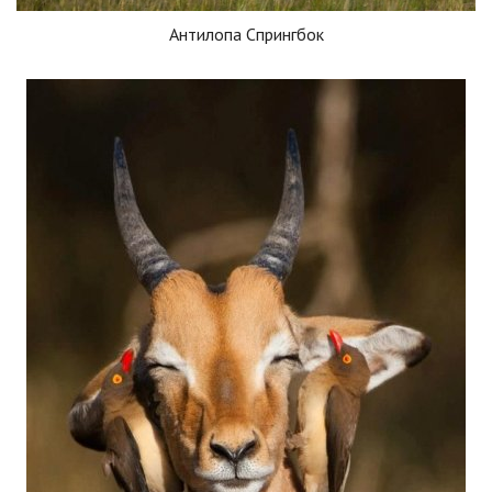
Антилопа Спрингбок