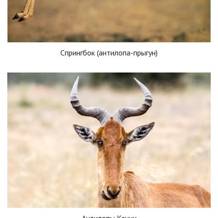
Спрингбок (антилопа-прыгун)
Антилопы Кении