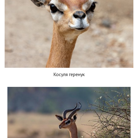
Косуля геренук