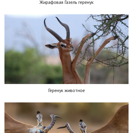
Жирафовая Газель геренук
Геренук животное