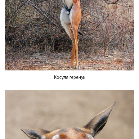
Косуля геренук