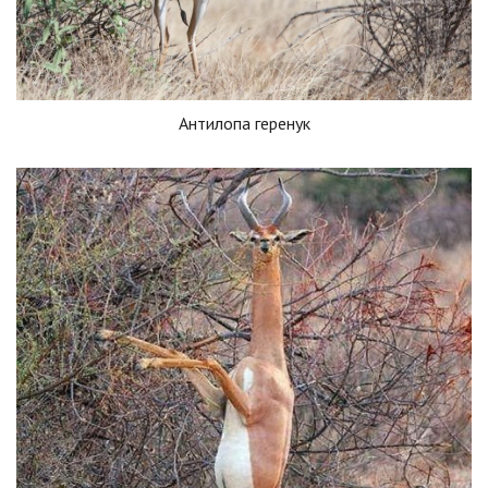
Антилопа геренук