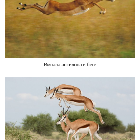
Импала антилопа в беге