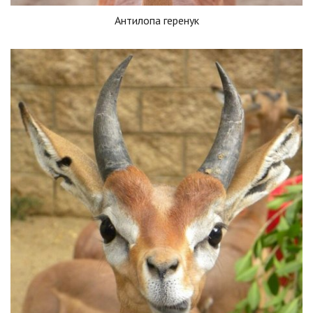
Антилопа геренук