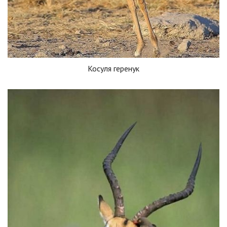
Косуля геренук