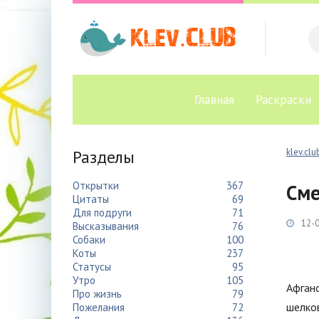
Главная
Раскраски
Разделы
klev.clu
Открытки
367
Сме
Цитаты
69
Для подруги
71
12-0
Высказывания
76
Собаки
100
Коты
237
Статусы
95
Утро
105
Афганс
Про жизнь
79
шелков
Пожелания
72