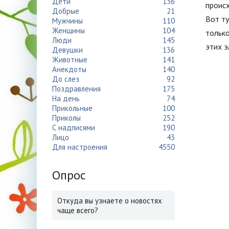
Дети
136
происх
Добрые
21
Вот ту
Мужчины
110
Женщины
104
только
Люди
145
этих э
Девушки
136
Животные
141
Анекдоты
140
До слез
92
Поздравления
175
На день
74
Прикольные
100
Приколы
252
С надписями
190
Лицо
43
Для настроения
4550
Опрос
Откуда вы узнаете о новостях
чаще всего?