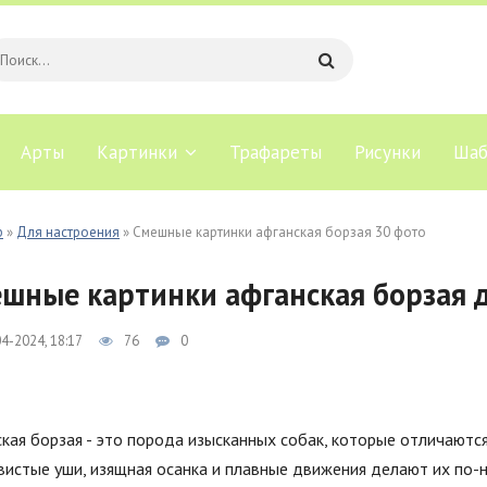
Арты
Картинки
Трафареты
Рисунки
Шаб
b
»
Для настроения
» Смешные картинки афганская борзая 30 фото
шные картинки афганская борзая 
4-2024, 18:17
76
0
кая борзая - это порода изысканных собак, которые отличаютс
истые уши, изящная осанка и плавные движения делают их по-