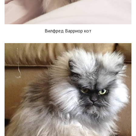
Вилфред Варриор кот