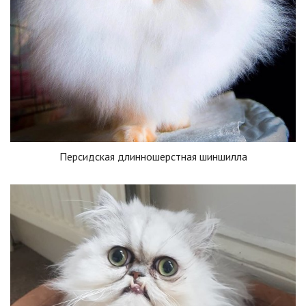
Персидская длинношерстная шиншилла