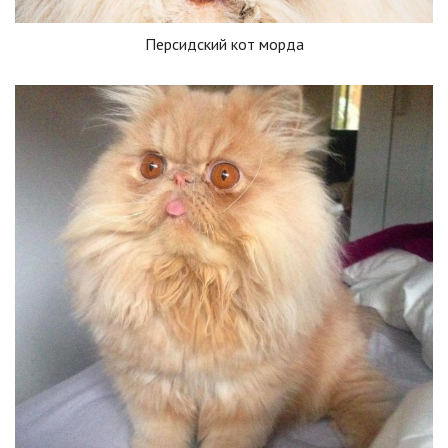
Персидский кот морда