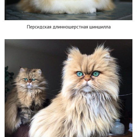
Персидская длинношерстная шиншилла