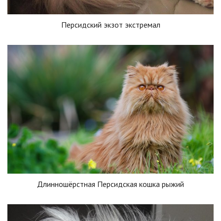
Персидский экзот экстремал
Длинношёрстная Персидская кошка рыжий