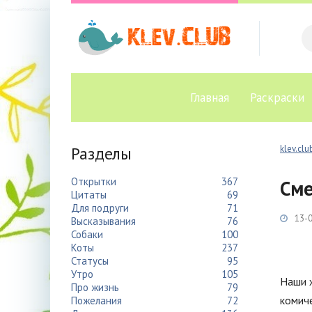
Главная
Раскраски
Разделы
klev.clu
Открытки
367
Сме
Цитаты
69
Для подруги
71
13-0
Высказывания
76
Собаки
100
Коты
237
Статусы
95
Утро
105
Наши 
Про жизнь
79
комич
Пожелания
72