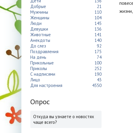
Дети
136
повесе
Добрые
21
жизни,
Мужчины
110
Женщины
104
Люди
145
Девушки
136
Животные
141
Анекдоты
140
До слез
92
Поздравления
175
На день
74
Прикольные
100
Приколы
252
С надписями
190
Лицо
43
Для настроения
4550
Опрос
Откуда вы узнаете о новостях
чаще всего?