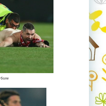
тболе