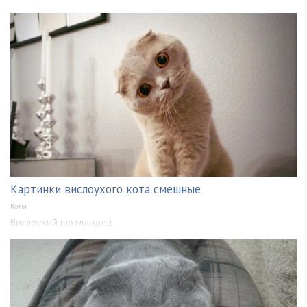
Картинки вислоухого кота смешные
Коты
Вислоухий шотландец