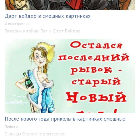
Дарт вейдер в смешных картинках
Для настроения
Звёздные войны Лея и Дарт Вейдер
После нового года приколы в картинках смешные
Приколы
С новцм Старом годом приеол