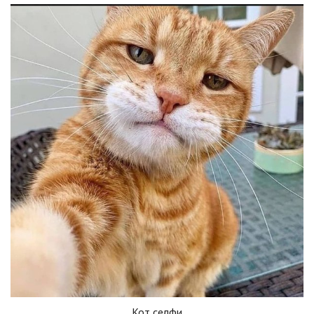
Кот селфи