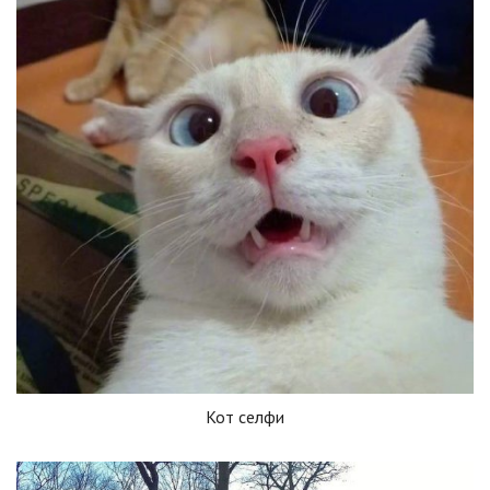
Кот селфи