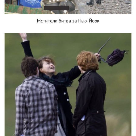
Мстители битва за Нью-Йорк