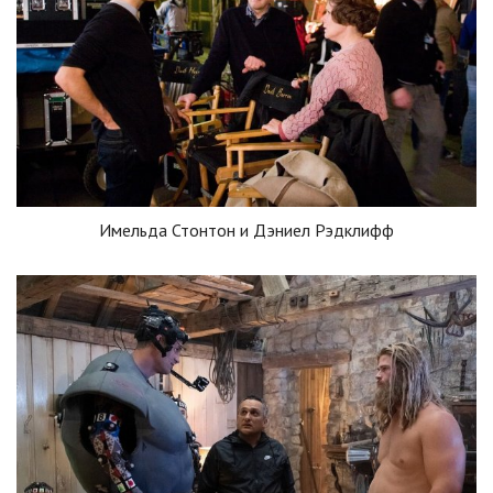
Имельда Стонтон и Дэниел Рэдклифф