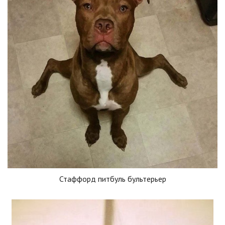
Стаффорд питбуль бультерьер