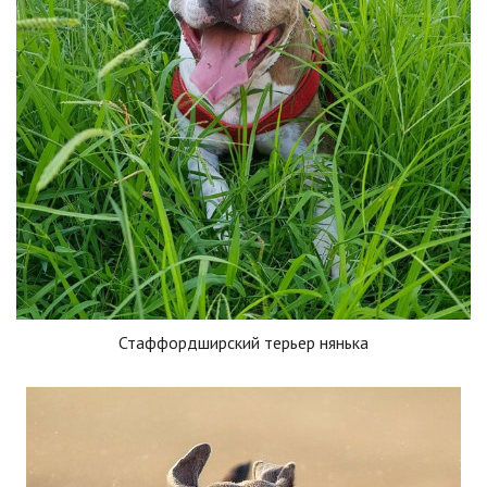
Стаффордширский терьер нянька