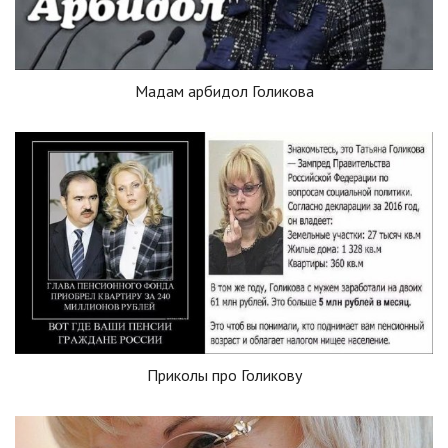
Мадам арбидол Голикова
Приколы про Голикову