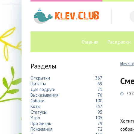
Главная
Раскраски
Разделы
klev.clu
Открытки
367
Сме
Цитаты
69
Для подруги
71
30-0
Высказывания
76
Собаки
100
Коты
237
Статусы
95
Утро
105
Хотите
Про жизнь
79
собран
Пожелания
72