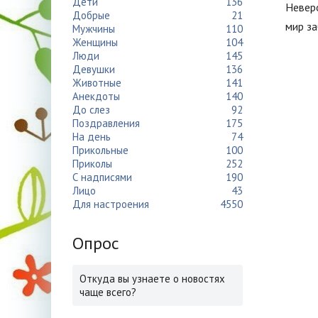
Дети
136
Неверо
Добрые
21
мир з
Мужчины
110
Женщины
104
Люди
145
Девушки
136
Животные
141
Анекдоты
140
До слез
92
Поздравления
175
На день
74
Прикольные
100
Приколы
252
С надписями
190
Лицо
43
Для настроения
4550
Опрос
Откуда вы узнаете о новостях
чаще всего?