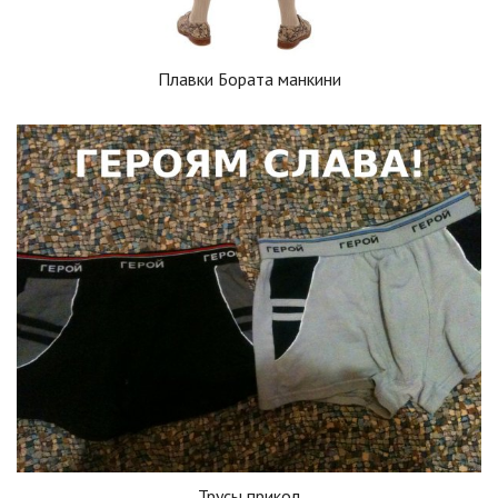
Плавки Бората манкини
Трусы прикол