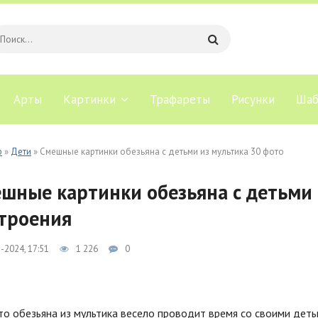
Арты
Картинки
Трафареты
Рисунки
Шаб
b
»
Дети
» Смешные картинки обезьяна с детьми из мультика 30 фото
шные картинки обезьяна с детьми 
троения
-2024, 17:51
1 226
0
о обезьяна из мультика весело проводит время со своими деть