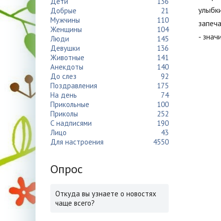
Дети
136
улыбк
Добрые
21
Мужчины
110
запеч
Женщины
104
- знач
Люди
145
Девушки
136
Животные
141
Анекдоты
140
До слез
92
Поздравления
175
На день
74
Прикольные
100
Приколы
252
С надписями
190
Лицо
43
Для настроения
4550
Опрос
Откуда вы узнаете о новостях
чаще всего?