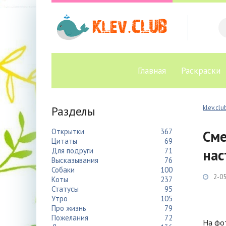
Главная
Раскраски
Разделы
klev.clu
Открытки
367
Сме
Цитаты
69
Для подруги
71
нас
Высказывания
76
Собаки
100
2-05
Коты
237
Статусы
95
Утро
105
Про жизнь
79
Пожелания
72
На фот