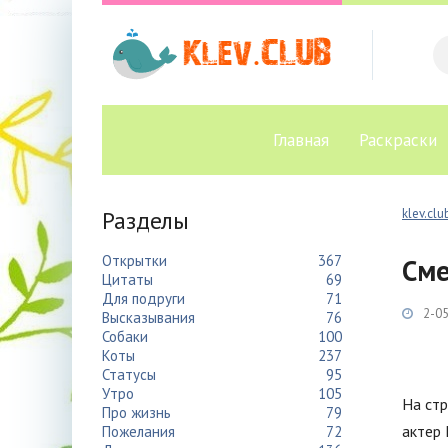
Главная
Раскраски
Разделы
klev.clu
Открытки
367
Сме
Цитаты
69
Для подруги
71
2-05
Высказывания
76
Собаки
100
Коты
237
Статусы
95
Утро
105
На ст
Про жизнь
79
актер 
Пожелания
72