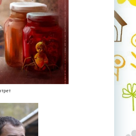
ртрет