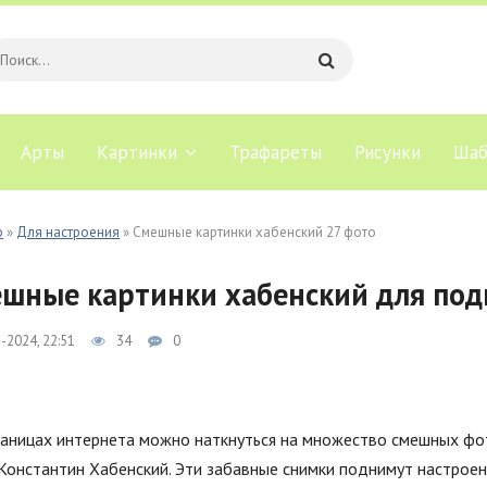
Арты
Картинки
Трафареты
Рисунки
Шаб
b
»
Для настроения
» Смешные картинки хабенский 27 фото
шные картинки хабенский для под
-2024, 22:51
34
0
раницах интернета можно наткнуться на множество смешных фот
Константин Хабенский. Эти забавные снимки поднимут настроен