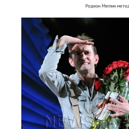
Родион Меглин мето