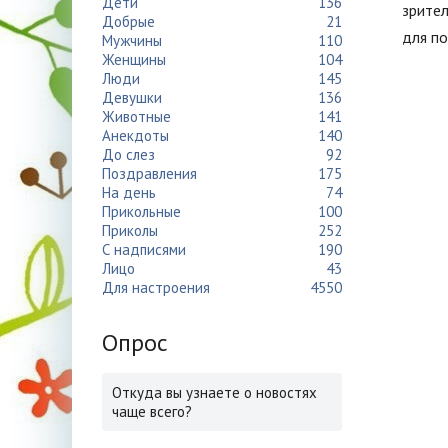
Дети
136
зрител
Добрые
21
для по
Мужчины
110
Женщины
104
Люди
145
Девушки
136
Животные
141
Анекдоты
140
До слез
92
Поздравления
175
На день
74
Прикольные
100
Приколы
252
С надписями
190
Лицо
43
Для настроения
4550
Опрос
Откуда вы узнаете о новостях
чаще всего?