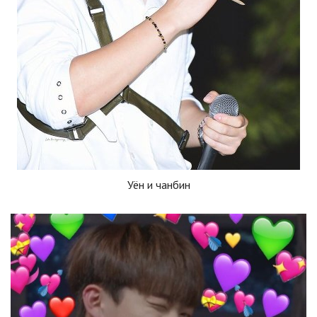
Уён и чанбин